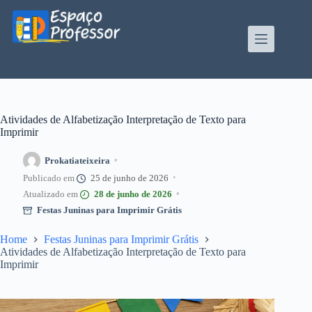
Pular
para
o
conteúdo
Blog de divulgação de atividades da Profe Kátia
Teixeira
Atividades de Alfabetização Interpretação de Texto para
Imprimir
Prokatiateixeira
25 de junho de 2026
28 de junho de 2026
Festas Juninas para Imprimir Grátis
Home
Festas Juninas para Imprimir Grátis
Atividades de Alfabetização Interpretação de Texto para
Imprimir