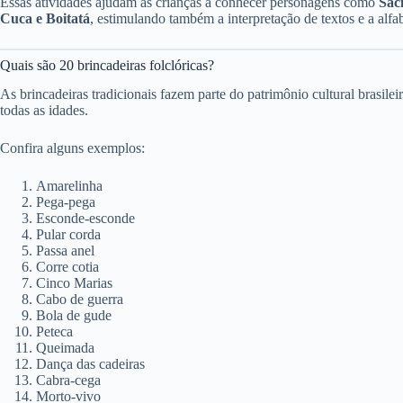
Essas atividades ajudam as crianças a conhecer personagens como
Sac
Cuca e Boitatá
, estimulando também a interpretação de textos e a alfa
Quais são 20 brincadeiras folclóricas?
As brincadeiras tradicionais fazem parte do patrimônio cultural brasile
todas as idades.
Confira alguns exemplos:
Amarelinha
Pega-pega
Esconde-esconde
Pular corda
Passa anel
Corre cotia
Cinco Marias
Cabo de guerra
Bola de gude
Peteca
Queimada
Dança das cadeiras
Cabra-cega
Morto-vivo