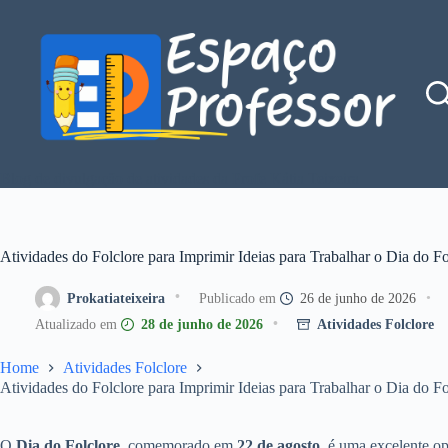
Pular
para
o
conteúdo
Blog de divulgação de atividades da Profe Kátia Teixeira
Atividades do Folclore para Imprimir Ideias para Trabalhar o Dia do Fo
Prokatiateixeira
26 de junho de 2026
28 de junho de 2026
Atividades Folclore
Home
Atividades Folclore
Atividades do Folclore para Imprimir Ideias para Trabalhar o Dia do Fo
O
Dia do Folclore
, comemorado em
22 de agosto
, é uma excelente op