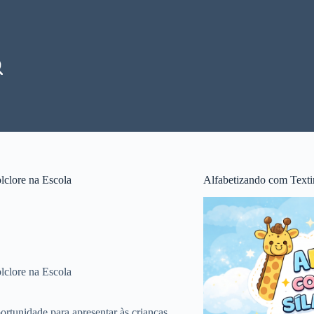
lclore na Escola
Alfabetizando com Texti
lclore na Escola
ortunidade para apresentar às crianças