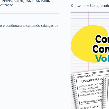
i-Pererê, Curupira, Iara, Boto,
betização.
Kit Lendo e Compreende
iro e continuam encantando crianças de