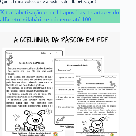
Que tal uma coleção de apostilas de alfabetização!
Kit alfabetização com 11 apostilas + cartazes do
alfabeto, silabário e números até 100