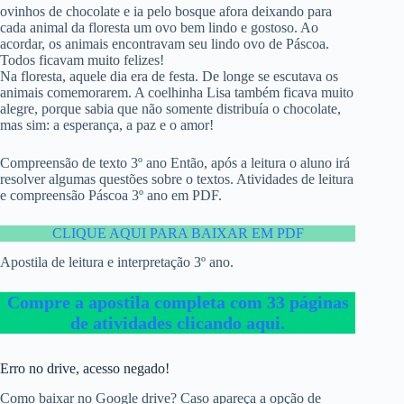
ovinhos de chocolate e ia pelo bosque afora deixando para
cada animal da floresta um ovo bem lindo e gostoso. Ao
acordar, os animais encontravam seu lindo ovo de Páscoa.
Todos ficavam muito felizes!
Na floresta, aquele dia era de festa. De longe se escutava os
animais comemorarem. A coelhinha Lisa também ficava muito
alegre, porque sabia que não somente distribuía o chocolate,
mas sim: a esperança, a paz e o amor!
Compreensão de texto 3º ano Então, após a leitura o aluno irá
resolver algumas questões sobre o textos. Atividades de leitura
e compreensão Páscoa 3º ano em PDF.
CLIQUE AQUI PARA BAIXAR EM PDF
Apostila de leitura e interpretação 3º ano.
Compre a apostila completa com 33 páginas
de atividades clicando aqui.
Erro no drive, acesso negado!
Como baixar no Google drive? Caso apareça a opção de