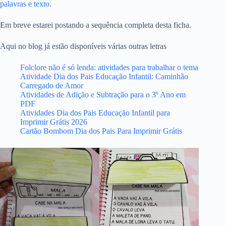
palavras e texto
.
Em breve estarei postando a sequência completa desta ficha.
Aqui no blog já estão disponíveis várias outras letras
Folclore não é só lenda: atividades para trabalhar o tema
Atividade Dia dos Pais Educação Infantil: Caminhão
Carregado de Amor
Atividades de Adição e Subtração para o 3º Ano em
PDF
Atividades Dia dos Pais Educação Infantil para
Imprimir Grátis 2026
Cartão Bombom Dia dos Pais Para Imprimir Grátis