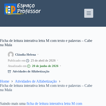
Pular
para
o
conteúdo
Blog de divulgação de atividades da Profe Kátia
Teixeira
Ficha de leitura interativa letra M com texto e palavras – Cabe
na Mala
Cláudia Helena
25 de abril de 2026
20 de junho de 2026
Atividades de Alfabetização
Home
Atividades de Alfabetização
Ficha de leitura interativa letra M com texto e palavras – Cabe
na Mala
Saindo mais uma
ficha de leitura interativa letra M com