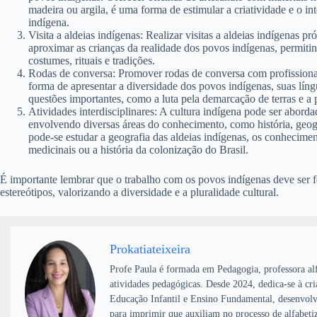
madeira ou argila, é uma forma de estimular a criatividade e o int
indígena.
Visita a aldeias indígenas: Realizar visitas a aldeias indígenas 
aproximar as crianças da realidade dos povos indígenas, permit
costumes, rituais e tradições.
Rodas de conversa: Promover rodas de conversa com profissiona
forma de apresentar a diversidade dos povos indígenas, suas lín
questões importantes, como a luta pela demarcação de terras e a 
Atividades interdisciplinares: A cultura indígena pode ser abordad
envolvendo diversas áreas do conhecimento, como história, geogra
pode-se estudar a geografia das aldeias indígenas, os conheciment
medicinais ou a história da colonização do Brasil.
É importante lembrar que o trabalho com os povos indígenas deve ser f
estereótipos, valorizando a diversidade e a pluralidade cultural.
Prokatiateixeira
Profe Paula é formada em Pedagogia, professora alf
atividades pedagógicas. Desde 2024, dedica-se à cri
Educação Infantil e Ensino Fundamental, desenvolv
para imprimir que auxiliam no processo de alfabeti