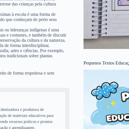
eresse das crianças pela cultura
próximas à escola é uma forma de
indo que conheçam de perto seus
is ou lideranças indígenas é uma
guas e costumes, e também de discutir
preservação da cultura e da natureza.
a de forma interdisciplinar,
fia, artes e ciências. Por exemplo,
os tradicionais sobre plantas
Pequenos Textos Educaçã
eito de forma respeitosa e sem
abetizadora e produtora de
ação de materiais educativos para
endo recursos práticos e prontos
zação e aprendizagem.