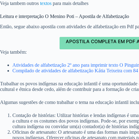
Veja tambem outros
textos
para mais detalhes
Leitura e interpretação O Menino Poti – Apostila de Alfabetização
Então, segue abaixo apostila com atividades de alfabetização em Pdf pa
APOSTILA COMPLETA EM PDF 
Veja também:
Atividades de alfabetização 2º ano para imprimir texto O Pingui
Compilado de atividades de alfabetização Kátia Teixeira com 84
Trabalhar os povos indígenas na educação infantil é uma oportunidade 
cultural e étnica desde cedo, além de contribuir para a formação de cria
Algumas sugestões de como trabalhar o tema na educação infantil incl
Contação de histórias: Utilizar histórias e lendas indígenas é uma
a cultura e os costumes dos povos indígenas. Pode-se, por exemplo
cultura indígena ou convidar um(a) contador(a) de histórias indíg
Oficinas de artesanato: O artesanato é uma das formas mais impor
povos indígenas. Oferecer oficinas de artesanato com materiais n