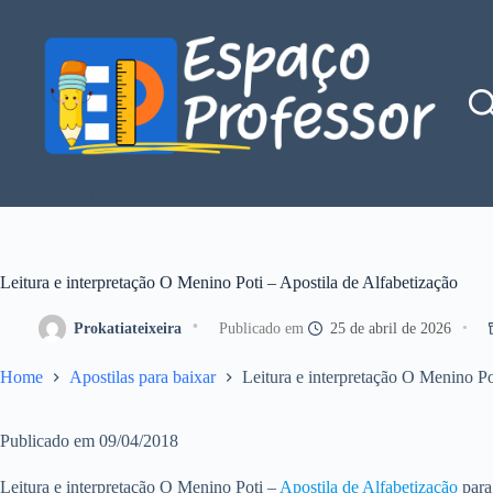
Pular
para
o
conteúdo
Blog de divulgação de atividades da Profe Kátia Teixeira
Leitura e interpretação O Menino Poti – Apostila de Alfabetização
Prokatiateixeira
25 de abril de 2026
Home
Apostilas para baixar
Leitura e interpretação O Menino Po
Publicado em 09/04/2018
Leitura e interpretação O Menino Poti –
Apostila de Alfabetização
para