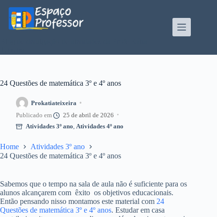
Pular
para
o
conteúdo
Blog de divulgação de atividades da Profe Kátia
Teixeira
24 Questões de matemática 3º e 4º anos
Prokatiateixeira
25 de abril de 2026
Atividades 3º ano
,
Atividades 4º ano
Home
Atividades 3º ano
24 Questões de matemática 3º e 4º anos
Sabemos que o tempo na sala de aula não é suficiente para os
alunos alcançarem com êxito os objetivos educacionais.
Então pensando nisso montamos este material com
24
Questões de matemática 3º e 4º anos
. Estudar em casa