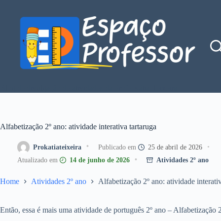
Pular
para
o
conteúdo
Blog de divulgação de atividades da Profe Kátia Teixeira
Alfabetização 2º ano: atividade interativa tartaruga
Prokatiateixeira
25 de abril de 2026
14 de junho de 2026
Atividades 2º ano
Home
Atividades 2º ano
Alfabetização 2º ano: atividade interati
Então, essa é mais uma atividade de português 2º ano – Alfabetização 2º