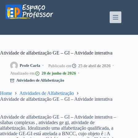
Pular
para
o
conteúdo
Blog de divulgação de atividades da Profe Kátia
Teixeira
Atividade de alfabetização GE – GI – Atividade interativa
Profe Carla
25 de abril de 2026
20 de junho de 2026
Atividades de Alfabetização
Home
Atividades de Alfabetização
Atividade de alfabetização GE – GI – Atividade interativa
Atividade de alfabetização GE – GI – Atividade interativa –
sílabas complexas , atividades ge gi, atividade de
alfabetização. Idealizando uma alfabetização qualificada, a
atividade GE-GI está atrelada a BNCC, cujo objeto é : A