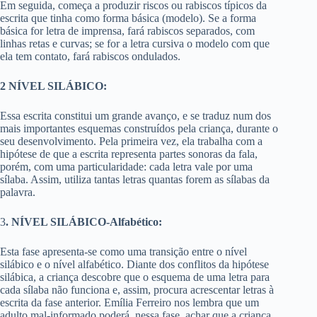
Em seguida, começa a produzir riscos ou rabiscos típicos da
escrita que tinha como forma básica (modelo). Se a forma
básica for letra de imprensa, fará rabiscos separados, com
linhas retas e curvas; se for a letra cursiva o modelo com que
ela tem contato, fará rabiscos ondulados.
2 NÍVEL SILÁBICO:
Essa escrita constitui um grande avanço, e se traduz num dos
mais importantes esquemas construídos pela criança, durante o
seu desenvolvimento. Pela primeira vez, ela trabalha com a
hipótese de que a escrita representa partes sonoras da fala,
porém, com uma particularidade: cada letra vale por uma
sílaba. Assim, utiliza tantas letras quantas forem as sílabas da
palavra.
3
. NÍVEL SILÁBICO-Alfabético:
Esta fase apresenta-se como uma transição entre o nível
silábico e o nível alfabético. Diante dos conflitos da hipótese
silábica, a criança descobre que o esquema de uma letra para
cada sílaba não funciona e, assim, procura acrescentar letras à
escrita da fase anterior. Emília Ferreiro nos lembra que um
adulto mal-informado poderá, nessa fase, achar que a criança