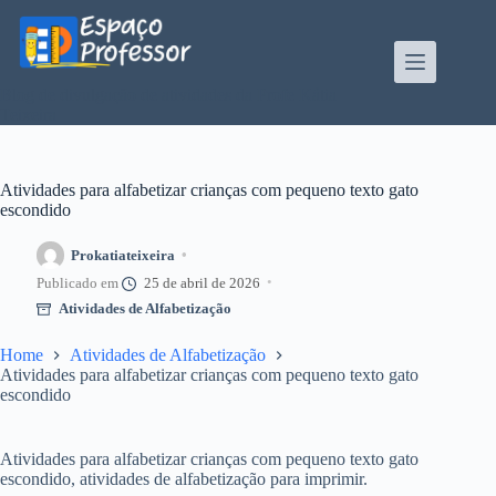
Pular
para
o
conteúdo
Blog de divulgação de atividades da Profe Kátia
Teixeira
Atividades para alfabetizar crianças com pequeno texto gato
escondido
Prokatiateixeira
25 de abril de 2026
Atividades de Alfabetização
Home
Atividades de Alfabetização
Atividades para alfabetizar crianças com pequeno texto gato
escondido
Atividades para alfabetizar crianças com pequeno texto gato
escondido, atividades de alfabetização para imprimir.