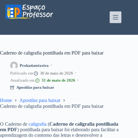
Pular
para
o
conteúdo
Blog de divulgação de atividades da Profe Kátia
Teixeira
Caderno de caligrafia pontilhada em PDF para baixar
Prokatiateixeira
30 de maio de 2026
31 de maio de 2026
Apostilas para baixar
Home
Apostilas para baixar
Caderno de caligrafia pontilhada em PDF para baixar
O Caderno de
caligrafia
(
Caderno de caligrafia pontilhada
em PDF
) pontilhada para baixar foi elaborado para facilitar a
aprendizagem do contorno das letras e desenvolver a