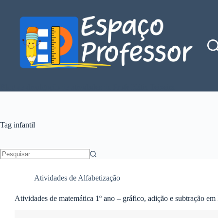
Pular
para
o
conteúdo
Blog de divulgação de atividades da Profe Kátia Teixeira
Tag
infantil
Sem
resultados
Atividades de Alfabetização
Atividades de matemática 1º ano – gráfico, adição e subtração e