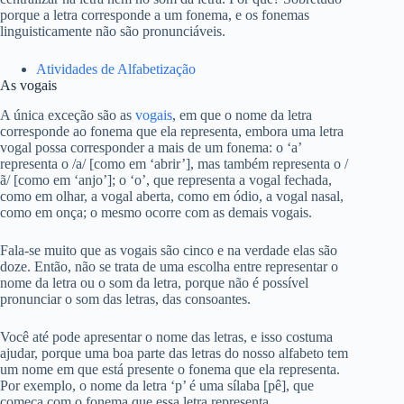
porque a letra corresponde a um fonema, e os fonemas
linguisticamente não são pronunciáveis.
Atividades de Alfabetização
As vogais
A única exceção são as
vogais
, em que o nome da letra
corresponde ao fonema que ela representa, embora uma letra
vogal possa corresponder a mais de um fonema: o ‘a’
representa o /a/ [como em ‘abrir’], mas também representa o /
ã/ [como em ‘anjo’]; o ‘o’, que representa a vogal fechada,
como em olhar, a vogal aberta, como em ódio, a vogal nasal,
como em onça; o mesmo ocorre com as demais vogais.
Fala-se muito que as vogais são cinco e na verdade elas são
doze. Então, não se trata de uma escolha entre representar o
nome da letra ou o som da letra, porque não é possível
pronunciar o som das letras, das consoantes.
Você até pode apresentar o nome das letras, e isso costuma
ajudar, porque uma boa parte das letras do nosso alfabeto tem
um nome em que está presente o fonema que ela representa.
Por exemplo, o nome da letra ‘p’ é uma sílaba [pê], que
começa com o fonema que essa letra representa.