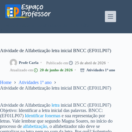
Pular
para
o
conteúdo
Blog de divulgação de atividades da Profe Kátia
Teixeira
Atividade de Alfabetização letra inicial BNCC (EF01LP07)
Profe Carla
25 de abril de 2026
20 de junho de 2026
Atividades 1º ano
Home
Atividades 1º ano
Atividade de Alfabetização letra inicial BNCC (EF01LP07)
Atividade de Alfabetização
letra
inicial BNCC (EF01LP07)
Objetivo: Identificar a letra inicial das palavras. BNCC:
(EF01LP07)
Identificar fonemas
e sua representação por
letras. Vale lembrar que segundo Magna Soares, no início do
processo de
alfabetização
, o alfabetizador não deve se
centralizar na letra nem no som da letra. Por quê? Sobretudo