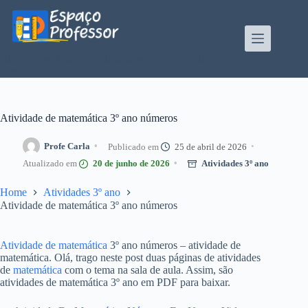
Pular
para
o
conteúdo
Blog de divulgação de atividades da Profe Kátia
Teixeira
Atividade de matemática 3º ano números
Profe Carla
25 de abril de 2026
20 de junho de 2026
Atividades 3º ano
Home
Atividades 3º ano
Atividade de matemática 3º ano números
Atividade de matemática
3º ano números – atividade de
matemática. Olá, trago neste post duas páginas de atividades
de
matemática
com o tema na sala de aula. Assim, são
atividades de matemática 3º ano em PDF para baixar.