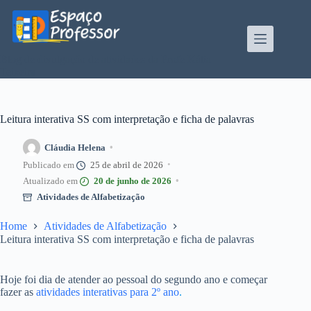
Pular
para
o
conteúdo
Blog de divulgação de atividades da Profe Kátia
Teixeira
Leitura interativa SS com interpretação e ficha de palavras
Cláudia Helena
25 de abril de 2026
20 de junho de 2026
Atividades de Alfabetização
Home
Atividades de Alfabetização
Leitura interativa SS com interpretação e ficha de palavras
Hoje foi dia de atender ao pessoal do segundo ano e começar
fazer as
atividades interativas para 2º ano
.