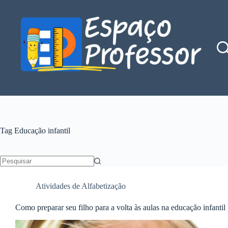
Pular
para
o
conteúdo
Blog de divulgação de atividades da Profe Kátia Teixeira
Tag
Educação infantil
Sem
resultados
Atividades de Alfabetização
Como preparar seu filho para a volta às aulas na educação infantil