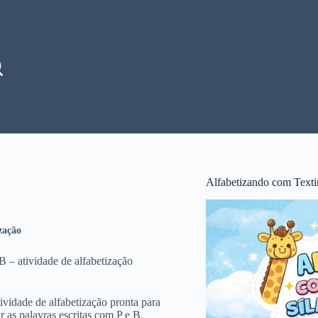
Alfabetizando com Texti
zação
B – atividade de alfabetização
ividade de alfabetização pronta para
r as palavras escritas com P e B.