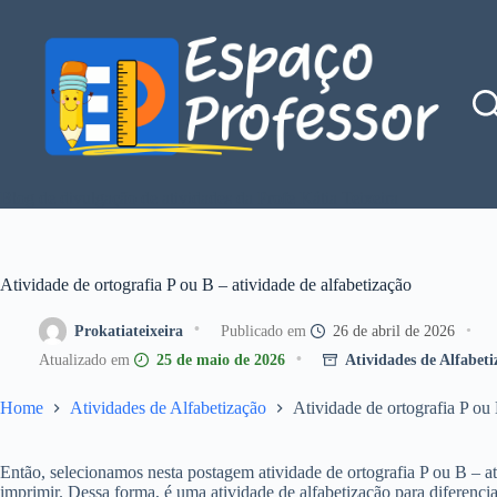
Pular
para
o
conteúdo
Blog de divulgação de atividades da Profe Kátia Teixeira
Atividade de ortografia P ou B – atividade de alfabetização
Prokatiateixeira
26 de abril de 2026
25 de maio de 2026
Atividades de Alfabeti
Home
Atividades de Alfabetização
Atividade de ortografia P ou 
Então, selecionamos nesta postagem atividade de ortografia P ou B – at
imprimir. Dessa forma, é uma atividade de alfabetização para diferencia