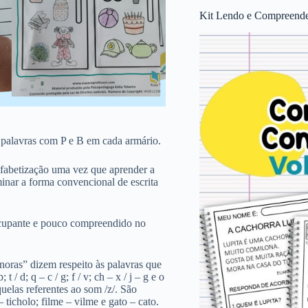
Kit Lendo e Compreende
s palavras com P e B em cada armário.
alfabetização uma vez que aprender a
minar a forma convencional de escrita
ocupante e pouco compreendido no
onoras” dizem respeito às palavras que
 / d; q – c / g; f / v; ch – x / j – g e o
uelas referentes ao som /z/. São
– ticholo; filme – vilme e gato – cato.