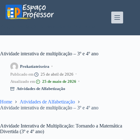
Pular
para
o
conteúdo
Blog de divulgação de atividades da Profe Kátia
Teixeira
Atividade interativa de multiplicação – 3º e 4º ano
Prokatiateixeira
25 de abril de 2026
25 de maio de 2026
Atividades de Alfabetização
Home
Atividades de Alfabetização
Atividade interativa de multiplicação – 3º e 4º ano
Atividade Interativa de Multiplicação: Tornando a Matemática
Divertida (3º e 4º ano)