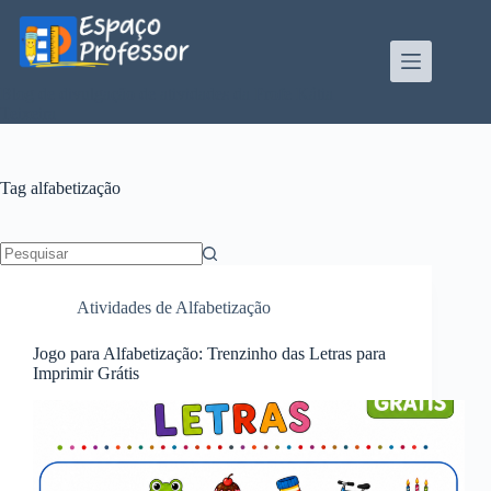
Pular
para
o
conteúdo
Blog de divulgação de atividades da Profe Kátia
Teixeira
Tag
alfabetização
Sem
resultados
Atividades de Alfabetização
Jogo para Alfabetização: Trenzinho das Letras para
Imprimir Grátis